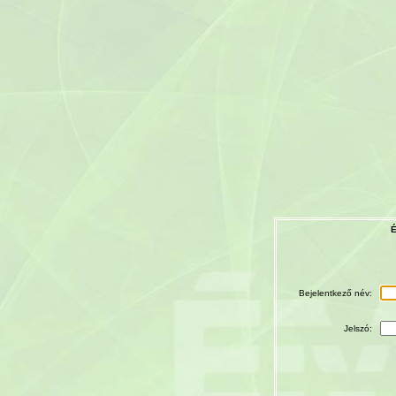
É
Bejelentkező név:
Jelszó: