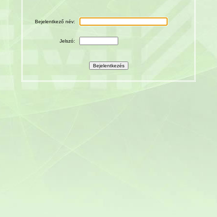
Bejelentkező név:
Jelszó: