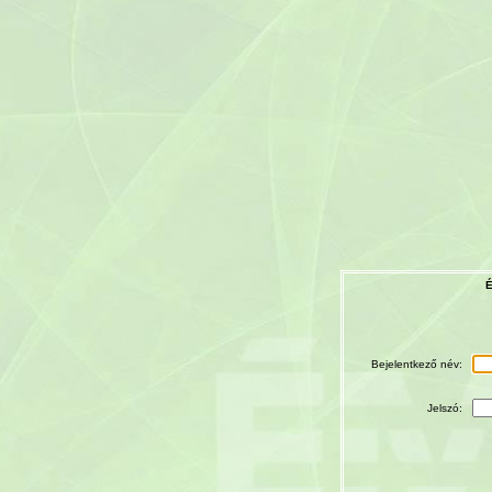
É
Bejelentkező név:
Jelszó: