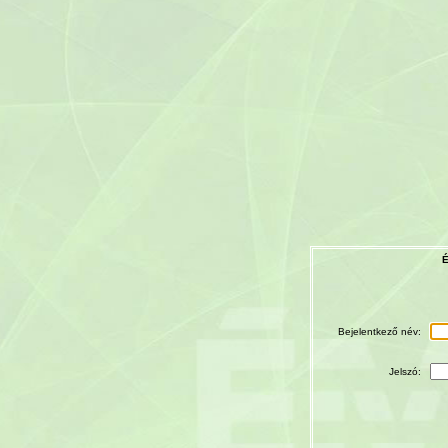
É
Bejelentkező név:
Jelszó: