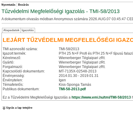
Nyomtatás
Bezárás
Tűzvédelmi Megfelelőségi Igazolás - TMI-58/2013
A dokumentum olvasás módban Anonymous számára 2026.AUG.07 03:45:47 CE
Alapadatok
Igazolás
LEJÁRT TŰZVÉDELMI MEGFELELŐSÉGI IGAZ
TMI azonosító száma:
TMI-58/2013
Igazolt termék:
PTH 25 N+F Profi és PTH 25 N+F típusú falaz
Kérelmező:
Wienerberger Téglaipari zRt.
Gyártó:
Wienerberger Téglaipari zRt.
Forgalmazó:
Wienerberger Téglaipari zRt.
Kapcsolódó dokumentum:
MT-7135X-02548-2013
Érvényesség:
2014.01.30 - 2019.01.31
Érvénytelen:
Igen
Témafelelős:
Kiss-Sponga Tamás
Publikus dokumentum:
TMI-58-2013.pdf
Ez a Tűzvédelmi Megfelelőségi Igazolás a
https://www.emi.hu/tmi/TMI-58/2013
h
Ugrás a lap tetejére