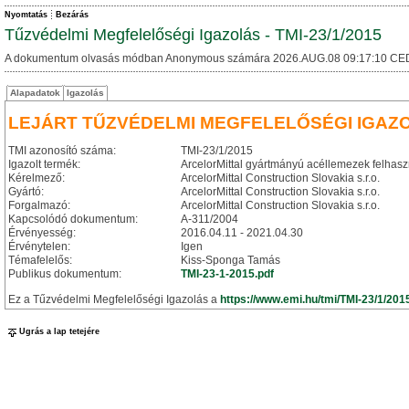
Nyomtatás
Bezárás
Tűzvédelmi Megfelelőségi Igazolás - TMI-23/1/2015
A dokumentum olvasás módban Anonymous számára 2026.AUG.08 09:17:10 CE
Alapadatok
Igazolás
LEJÁRT TŰZVÉDELMI MEGFELELŐSÉGI IGAZ
TMI azonosító száma:
TMI-23/1/2015
Igazolt termék:
ArcelorMittal gyártmányú acéllemezek felhasz
Kérelmező:
ArcelorMittal Construction Slovakia s.r.o.
Gyártó:
ArcelorMittal Construction Slovakia s.r.o.
Forgalmazó:
ArcelorMittal Construction Slovakia s.r.o.
Kapcsolódó dokumentum:
A-311/2004
Érvényesség:
2016.04.11 - 2021.04.30
Érvénytelen:
Igen
Témafelelős:
Kiss-Sponga Tamás
Publikus dokumentum:
TMI-23-1-2015.pdf
Ez a Tűzvédelmi Megfelelőségi Igazolás a
https://www.emi.hu/tmi/TMI-23/1/201
Ugrás a lap tetejére