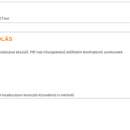
DT-kor
OLÁS
nálásával készülő, PIR hab hőszigetelésű tetőfödém térelhatároló szerkezetek
5
hivatkozáson keresztül közvetlenül is elérhető.