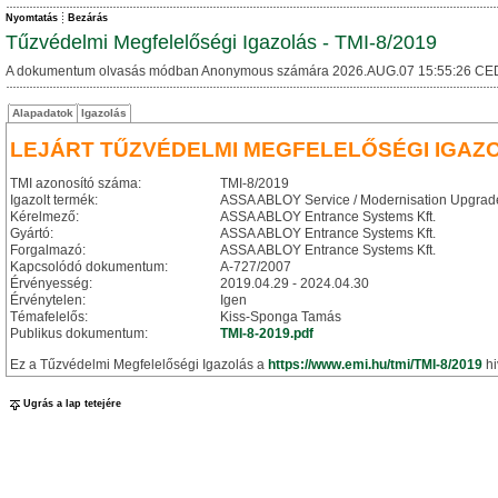
Nyomtatás
Bezárás
Tűzvédelmi Megfelelőségi Igazolás - TMI-8/2019
A dokumentum olvasás módban Anonymous számára 2026.AUG.07 15:55:26 CE
Alapadatok
Igazolás
LEJÁRT TŰZVÉDELMI MEGFELELŐSÉGI IGAZ
TMI azonosító száma:
TMI-8/2019
Igazolt termék:
ASSA ABLOY Service / Modernisation Upgrade KI
Kérelmező:
ASSA ABLOY Entrance Systems Kft.
Gyártó:
ASSA ABLOY Entrance Systems Kft.
Forgalmazó:
ASSA ABLOY Entrance Systems Kft.
Kapcsolódó dokumentum:
A-727/2007
Érvényesség:
2019.04.29 - 2024.04.30
Érvénytelen:
Igen
Témafelelős:
Kiss-Sponga Tamás
Publikus dokumentum:
TMI-8-2019.pdf
Ez a Tűzvédelmi Megfelelőségi Igazolás a
https://www.emi.hu/tmi/TMI-8/2019
hi
Ugrás a lap tetejére