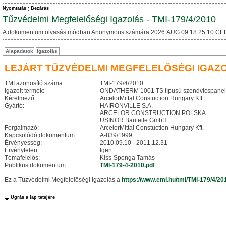
Nyomtatás
Bezárás
Tűzvédelmi Megfelelőségi Igazolás - TMI-179/4/2010
A dokumentum olvasás módban Anonymous számára 2026.AUG.09 18:25:10 CE
Alapadatok
Igazolás
LEJÁRT TŰZVÉDELMI MEGFELELŐSÉGI IGAZ
TMI azonosító száma:
TMI-179/4/2010
Igazolt termék:
ONDATHERM 1001 TS típusú szendvicspanel
Kérelmező:
ArcelorMittal Constuction Hungary Kft.
Gyártó:
HAIRONVILLE S.A.
ARCELOR CONSTRUCTION POLSKA
USINOR Bauteile GmbH.
Forgalmazó:
ArcelorMittal Constuction Hungary Kft.
Kapcsolódó dokumentum:
A-839/1999
Érvényesség:
2010.09.10 - 2011.12.31
Érvénytelen:
Igen
Témafelelős:
Kiss-Sponga Tamás
Publikus dokumentum:
TMI-179-4-2010.pdf
Ez a Tűzvédelmi Megfelelőségi Igazolás a
https://www.emi.hu/tmi/TMI-179/4/20
Ugrás a lap tetejére