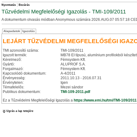
Nyomtatás
Bezárás
Tűzvédelmi Megfelelőségi Igazolás - TMI-109/2011
A dokumentum olvasás módban Anonymous számára 2026.AUG.07 05:57:18 CE
Alapadatok
Igazolás
LEJÁRT TŰZVÉDELMI MEGFELELŐSÉGI IGAZ
TMI azonosító száma:
TMI-109/2011
Igazolt termék:
MB78 EI típusú, alumínium profilokból készítet
Kérelmező:
Fémsystem Kft.
Gyártó:
ALUPROF S.A.
Forgalmazó:
Fémsystem Kft.
Kapcsolódó dokumentum:
A-4/2011
Érvényesség:
2011.10.13 - 2016.07.31
Érvénytelen:
Igen
Témafelelős:
Mezei sándor
Publikus dokumentum:
TMI-109-2011.pdf
Ez a Tűzvédelmi Megfelelőségi Igazolás a
https://www.emi.hu/tmi/TMI-109/2011
Ugrás a lap tetejére