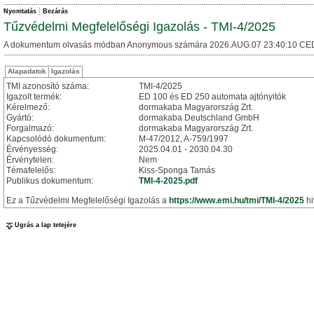
Nyomtatás
Bezárás
Tűzvédelmi Megfelelőségi Igazolás - TMI-4/2025
A dokumentum olvasás módban Anonymous számára 2026.AUG.07 23:40:10 CE
Alapadatok
Igazolás
TMI azonosító száma:
TMI-4/2025
Igazolt termék:
ED 100 és ED 250 automata ajtónyitók
Kérelmező:
dormakaba Magyarország Zrt.
Gyártó:
dormakaba Deutschland GmbH
Forgalmazó:
dormakaba Magyarország Zrt.
Kapcsolódó dokumentum:
M-47/2012, A-759/1997
Érvényesség:
2025.04.01 - 2030.04.30
Érvénytelen:
Nem
Témafelelős:
Kiss-Sponga Tamás
Publikus dokumentum:
TMI-4-2025.pdf
Ez a Tűzvédelmi Megfelelőségi Igazolás a
https://www.emi.hu/tmi/TMI-4/2025
hi
Ugrás a lap tetejére