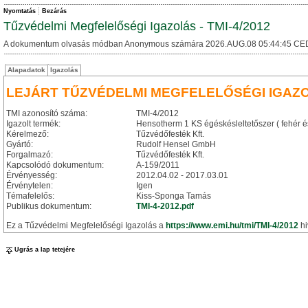
Nyomtatás
Bezárás
Tűzvédelmi Megfelelőségi Igazolás - TMI-4/2012
A dokumentum olvasás módban Anonymous számára 2026.AUG.08 05:44:45 CE
Alapadatok
Igazolás
LEJÁRT TŰZVÉDELMI MEGFELELŐSÉGI IGAZ
TMI azonosító száma:
TMI-4/2012
Igazolt termék:
Hensotherm 1 KS égéskésleltetőszer ( fehér és
Kérelmező:
Tűzvédőfesték Kft.
Gyártó:
Rudolf Hensel GmbH
Forgalmazó:
Tűzvédőfesték Kft.
Kapcsolódó dokumentum:
A-159/2011
Érvényesség:
2012.04.02 - 2017.03.01
Érvénytelen:
Igen
Témafelelős:
Kiss-Sponga Tamás
Publikus dokumentum:
TMI-4-2012.pdf
Ez a Tűzvédelmi Megfelelőségi Igazolás a
https://www.emi.hu/tmi/TMI-4/2012
hi
Ugrás a lap tetejére