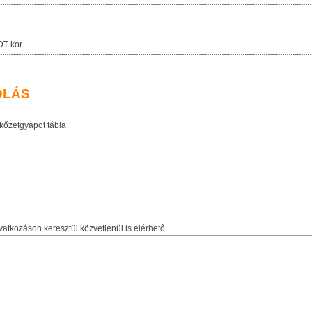
DT-kor
OLÁS
őzetgyapot tábla
vatkozáson keresztül közvetlenül is elérhető.