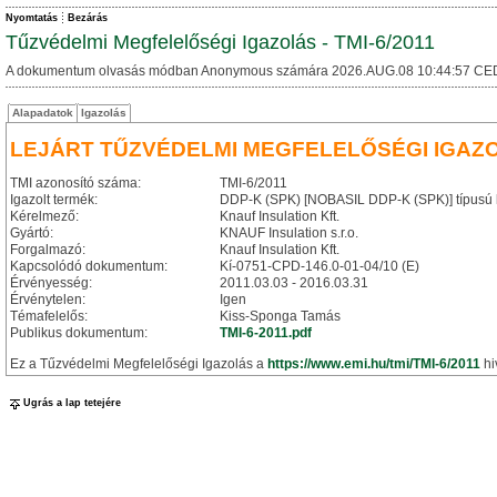
Nyomtatás
Bezárás
Tűzvédelmi Megfelelőségi Igazolás - TMI-6/2011
A dokumentum olvasás módban Anonymous számára 2026.AUG.08 10:44:57 CE
Alapadatok
Igazolás
LEJÁRT TŰZVÉDELMI MEGFELELŐSÉGI IGAZ
TMI azonosító száma:
TMI-6/2011
Igazolt termék:
DDP-K (SPK) [NOBASIL DDP-K (SPK)] típusú k
Kérelmező:
Knauf Insulation Kft.
Gyártó:
KNAUF Insulation s.r.o.
Forgalmazó:
Knauf Insulation Kft.
Kapcsolódó dokumentum:
Kí-0751-CPD-146.0-01-04/10 (E)
Érvényesség:
2011.03.03 - 2016.03.31
Érvénytelen:
Igen
Témafelelős:
Kiss-Sponga Tamás
Publikus dokumentum:
TMI-6-2011.pdf
Ez a Tűzvédelmi Megfelelőségi Igazolás a
https://www.emi.hu/tmi/TMI-6/2011
hi
Ugrás a lap tetejére