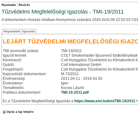
Nyomtatás
Bezárás
Tűzvédelmi Megfelelőségi Igazolás - TMI-19/2011
A dokumentum olvasás módban Anonymous számára 2026.AUG.06 22:02:03 CE
Alapadatok
Igazolás
LEJÁRT TŰZVÉDELMI MEGFELELŐSÉGI IGAZ
TMI azonosító száma:
TMI-19/2011
Igazolt termék:
COLT Smokemaster típusnevű füstkötényfalak
Kérelmező:
Colt Hunggária Tűzvédelmi és Klímakontroll Kf
Gyártó:
Colt International GmbH
Forgalmazó:
Colt Hunggária Tűzvédelmi és Klímakontroll Kf
Kapcsolódó dokumentum:
M-73/2011
Érvényesség:
2011.04.11 - 2016.04.30
Érvénytelen:
Igen
Témafelelős:
Kocsis László
Publikus dokumentum:
TMI-19-2011.pdf
Ez a Tűzvédelmi Megfelelőségi Igazolás a
https://www.emi.hu/tmi/TMI-19/2011
h
Ugrás a lap tetejére