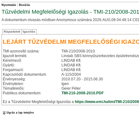
Nyomtatás
Bezárás
Tűzvédelmi Megfelelőségi Igazolás - TMI-210/2008-20
A dokumentum olvasás módban Anonymous számára 2026.AUG.08 04:48:14 CE
Alapadatok
Igazolás
LEJÁRT TŰZVÉDELMI MEGFELELŐSÉGI IGAZ
TMI azonosító száma:
TMI-210/2008-2010
Igazolt termék:
Lindab SBS könnyűszerkezetes épületrendsz
Kérelmező:
LINDAB Kft.
Gyártó:
LINDAB Kft.
Forgalmazó:
LINDAB Kft.
Kapcsolódó dokumentum:
A-115/2004
Érvényesség:
2010.07.20 - 2015.06.30
Érvénytelen:
Igen
Témafelelős:
Geier Péter
Publikus dokumentum:
TMI-210-2008-2010.PDF
Ez a Tűzvédelmi Megfelelőségi Igazolás a
https://www.emi.hu/tmi/TMI-210/200
Ugrás a lap tetejére