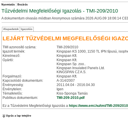
Nyomtatás
Bezárás
Tűzvédelmi Megfelelőségi Igazolás - TMI-209/2010
A dokumentum olvasás módban Anonymous számára 2026.AUG.09 18:06:14 CE
Alapadatok
Igazolás
LEJÁRT TŰZVÉDELMI MEGFELELŐSÉGI IGAZ
TMI azonosító száma:
TMI-209/2010
Igazolt termék:
Kingspan KS 1000, 1150 TL IPN típusú, isophe
Kérelmező:
Kingspan Kft.
Gyártó:
Kingspan Kft.
Kingspan Sp. zoo..
Kingspan Insulated Panels Ltd.
KINGSPAN CZ A.S.
Forgalmazó:
Kingspan Kft.
Kapcsolódó dokumentum:
A-314/2007
Érvényesség:
2011.04.04 - 2016.04.30
Érvénytelen:
Igen
Témafelelős:
Kiss-Sponga Tamás
Publikus dokumentum:
TMI-209-2010.pdf
Ez a Tűzvédelmi Megfelelőségi Igazolás a
https://www.emi.hu/tmi/TMI-209/2010
Ugrás a lap tetejére