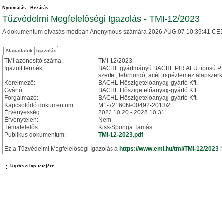
Nyomtatás
Bezárás
Tűzvédelmi Megfelelőségi Igazolás - TMI-12/2023
A dokumentum olvasás módban Anonymous számára 2026.AUG.07 10:39:41 CE
Alapadatok
Igazolás
TMI azonosító száma:
TMI-12/2023
Igazolt termék:
BACHL gyártmányú BACHL PIR ALU típusú PIR 
szerlet, tehrhordó, acél trapézlemez alapszer
Kérelmező:
BACHL Hőszigetelőanyag-gyártó Kft.
Gyártó:
BACHL Hőszigetelőanyag-gyártó Kft.
Forgalmazó:
BACHL Hőszigetelőanyag-gyártó Kft.
Kapcsolódó dokumentum:
M1-72160N-00492-2013/2
Érvényesség:
2023.10.20 - 2028.10.31
Érvénytelen:
Nem
Témafelelős:
Kiss-Sponga Tamás
Publikus dokumentum:
TMI-12-2023.pdf
Ez a Tűzvédelmi Megfelelőségi Igazolás a
https://www.emi.hu/tmi/TMI-12/2023
h
Ugrás a lap tetejére