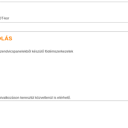
DT-kor
OLÁS
szendvicspanelekből készülő födémszerkezetek
ivatkozáson keresztül közvetlenül is elérhető.