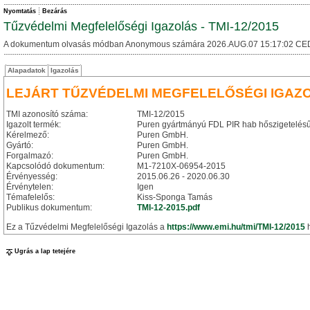
Nyomtatás
Bezárás
Tűzvédelmi Megfelelőségi Igazolás - TMI-12/2015
A dokumentum olvasás módban Anonymous számára 2026.AUG.07 15:17:02 CE
Alapadatok
Igazolás
LEJÁRT TŰZVÉDELMI MEGFELELŐSÉGI IGAZ
TMI azonosító száma:
TMI-12/2015
Igazolt termék:
Puren gyártmányú FDL PIR hab hőszigetelésű, 
Kérelmező:
Puren GmbH.
Gyártó:
Puren GmbH.
Forgalmazó:
Puren GmbH.
Kapcsolódó dokumentum:
M1-7210X-06954-2015
Érvényesség:
2015.06.26 - 2020.06.30
Érvénytelen:
Igen
Témafelelős:
Kiss-Sponga Tamás
Publikus dokumentum:
TMI-12-2015.pdf
Ez a Tűzvédelmi Megfelelőségi Igazolás a
https://www.emi.hu/tmi/TMI-12/2015
h
Ugrás a lap tetejére