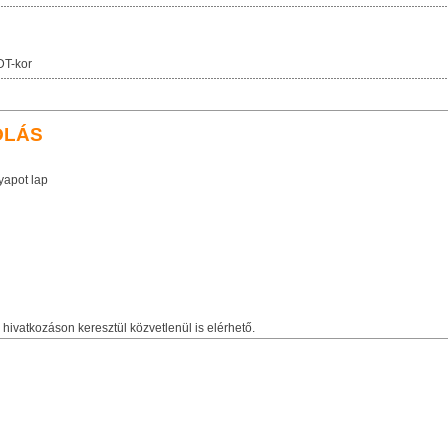
DT-kor
OLÁS
apot lap
hivatkozáson keresztül közvetlenül is elérhető.