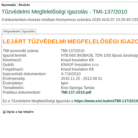
Nyomtatás
Bezárás
Tűzvédelmi Megfelelőségi Igazolás - TMI-137/2010
A dokumentum olvasás módban Anonymous számára 2026.AUG.07 10:26:40 CE
Alapadatok
Igazolás
LEJÁRT TŰZVÉDELMI MEGFELELŐSÉGI IGAZ
TMI azonosító száma:
TMI-137/2010
Igazolt termék:
HTB 660 (NOBASIL TDN 100) típusú ásványgy
Kérelmező:
Knauf Insulation Kft.
Gyártó:
KNAUF Insulation s.r.o.
Forgalmazó:
Knauf Insulation Kft.
Kapcsolódó dokumentum:
A-716/2010
Érvényesség:
2010.11.25 - 2012.08.31
Érvénytelen:
Igen
Témafelelős:
Kiss-Sponga Tamás
Publikus dokumentum:
TMI-137-2010.pdf
Ez a Tűzvédelmi Megfelelőségi Igazolás a
https://www.emi.hu/tmi/TMI-137/2010
Ugrás a lap tetejére