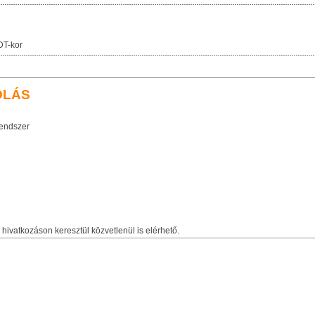
DT-kor
OLÁS
rendszer
hivatkozáson keresztül közvetlenül is elérhető.