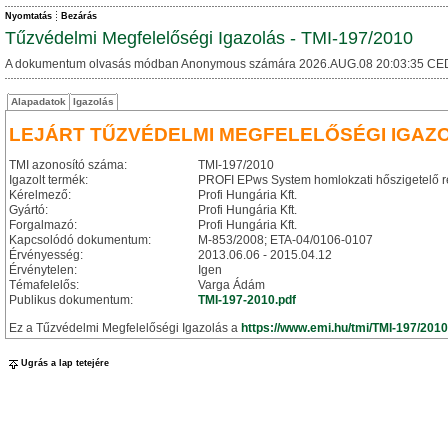
Nyomtatás
Bezárás
Tűzvédelmi Megfelelőségi Igazolás - TMI-197/2010
A dokumentum olvasás módban Anonymous számára 2026.AUG.08 20:03:35 CE
Alapadatok
Igazolás
LEJÁRT TŰZVÉDELMI MEGFELELŐSÉGI IGAZ
TMI azonosító száma:
TMI-197/2010
Igazolt termék:
PROFI EPws System homlokzati hőszigetelő 
Kérelmező:
Profi Hungária Kft.
Gyártó:
Profi Hungária Kft.
Forgalmazó:
Profi Hungária Kft.
Kapcsolódó dokumentum:
M-853/2008; ETA-04/0106-0107
Érvényesség:
2013.06.06 - 2015.04.12
Érvénytelen:
Igen
Témafelelős:
Varga Ádám
Publikus dokumentum:
TMI-197-2010.pdf
Ez a Tűzvédelmi Megfelelőségi Igazolás a
https://www.emi.hu/tmi/TMI-197/2010
Ugrás a lap tetejére