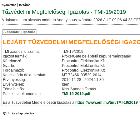
Nyomtatás
Bezárás
Tűzvédelmi Megfelelőségi Igazolás - TMI-19/2019
A dokumentum olvasás módban Anonymous számára 2026.AUG.09 06:44:33 CE
Alapadatok
Igazolás
LEJÁRT TŰZVÉDELMI MEGFELELŐSÉGI IGAZ
TMI azonosító száma:
TMI-19/2019
Igazolt termék:
ProxerGate beléptető kapu termékcsalád
Kérelmező:
Procontrol Elektronika Kft.
Gyártó:
Procontrol Elektronika Kft.
Forgalmazó:
Procontrol Elektronika Kft.
Kapcsolódó dokumentum:
MT-7246K-03529-2014
Érvényesség:
2019.11.28 - 2024.11.30
Érvénytelen:
Igen
Témafelelős:
Kiss-Sponga Tamás
Publikus dokumentum:
TMI-19-2019.pdf
Ez a Tűzvédelmi Megfelelőségi Igazolás a
https://www.emi.hu/tmi/TMI-19/2019
h
Ugrás a lap tetejére