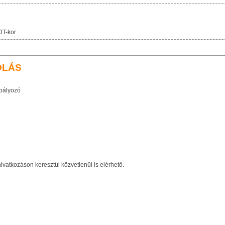
DT-kor
OLÁS
bályozó
ivatkozáson keresztül közvetlenül is elérhető.