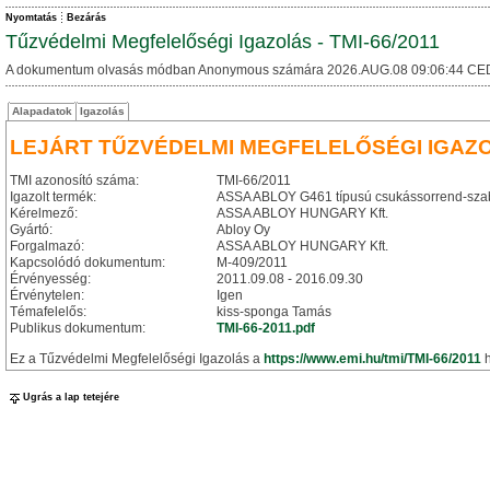
Nyomtatás
Bezárás
Tűzvédelmi Megfelelőségi Igazolás - TMI-66/2011
A dokumentum olvasás módban Anonymous számára 2026.AUG.08 09:06:44 CE
Alapadatok
Igazolás
LEJÁRT TŰZVÉDELMI MEGFELELŐSÉGI IGAZ
TMI azonosító száma:
TMI-66/2011
Igazolt termék:
ASSA ABLOY G461 típusú csukássorrend-sza
Kérelmező:
ASSA ABLOY HUNGARY Kft.
Gyártó:
Abloy Oy
Forgalmazó:
ASSA ABLOY HUNGARY Kft.
Kapcsolódó dokumentum:
M-409/2011
Érvényesség:
2011.09.08 - 2016.09.30
Érvénytelen:
Igen
Témafelelős:
kiss-sponga Tamás
Publikus dokumentum:
TMI-66-2011.pdf
Ez a Tűzvédelmi Megfelelőségi Igazolás a
https://www.emi.hu/tmi/TMI-66/2011
h
Ugrás a lap tetejére