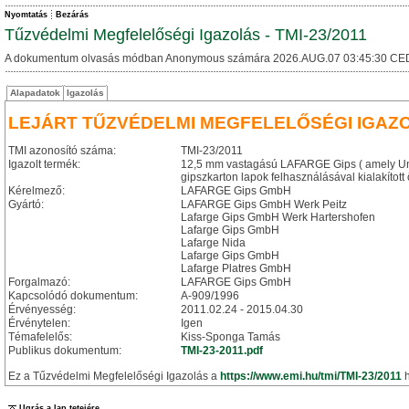
Nyomtatás
Bezárás
Tűzvédelmi Megfelelőségi Igazolás - TMI-23/2011
A dokumentum olvasás módban Anonymous számára 2026.AUG.07 03:45:30 CE
Alapadatok
Igazolás
LEJÁRT TŰZVÉDELMI MEGFELELŐSÉGI IGAZ
TMI azonosító száma:
TMI-23/2011
Igazolt termék:
12,5 mm vastagású LAFARGE Gips ( amely U
gipszkarton lapok felhasználásával kialakít
Kérelmező:
LAFARGE Gips GmbH
Gyártó:
LAFARGE Gips GmbH Werk Peitz
Lafarge Gips GmbH Werk Hartershofen
Lafarge Gips GmbH
Lafarge Nida
Lafarge Gips GmbH
Lafarge Platres GmbH
Forgalmazó:
LAFARGE Gips GmbH
Kapcsolódó dokumentum:
A-909/1996
Érvényesség:
2011.02.24 - 2015.04.30
Érvénytelen:
Igen
Témafelelős:
Kiss-Sponga Tamás
Publikus dokumentum:
TMI-23-2011.pdf
Ez a Tűzvédelmi Megfelelőségi Igazolás a
https://www.emi.hu/tmi/TMI-23/2011
h
Ugrás a lap tetejére