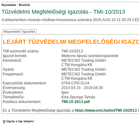
Nyomtatás
Bezárás
Tűzvédelmi Megfelelőségi Igazolás - TMI-10/2013
A dokumentum olvasás módban Anonymous számára 2026.AUG.10 11:35:29 CED
Alapadatok
Igazolás
LEJÁRT TŰZVÉDELMI MEGFELELŐSÉGI IGAZ
TMI azonosító száma:
TMI-10/2013
Igazolt termék:
Metecno típusú szendvicspanelek
Kérelmező:
METECNO Trading GmbH
CTW Hungária Kft.
Gyártó:
METECNO Trading GmbH
Forgalmazó:
METECNO Trading GmbH
CTW Hungária Kft.
Kapcsolódó dokumentum:
0764-CPD-0134
Érvényesség:
2014.04.15 - 2019.04.30
Érvénytelen:
Igen
Témafelelős:
Kiss-Sponga Tamás
Publikus dokumentum:
TMI-10-2013.pdf
Ez a Tűzvédelmi Megfelelőségi Igazolás a
https://www.emi.hu/tmi/TMI-10/2013
h
Ugrás a lap tetejére