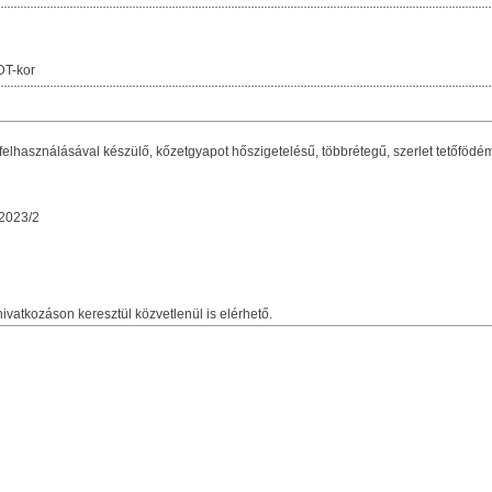
DT-kor
használásával készülő, kőzetgyapot hőszigetelésű, többrétegű, szerlet tetőfödé
2023/2
ivatkozáson keresztül közvetlenül is elérhető.