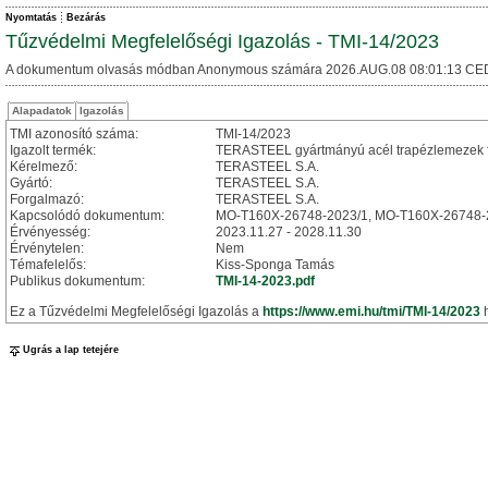
Nyomtatás
Bezárás
Tűzvédelmi Megfelelőségi Igazolás - TMI-14/2023
A dokumentum olvasás módban Anonymous számára 2026.AUG.08 08:01:13 CE
Alapadatok
Igazolás
TMI azonosító száma:
TMI-14/2023
Igazolt termék:
TERASTEEL gyártmányú acél trapézlemezek fel
Kérelmező:
TERASTEEL S.A.
Gyártó:
TERASTEEL S.A.
Forgalmazó:
TERASTEEL S.A.
Kapcsolódó dokumentum:
MO-T160X-26748-2023/1, MO-T160X-26748-
Érvényesség:
2023.11.27 - 2028.11.30
Érvénytelen:
Nem
Témafelelős:
Kiss-Sponga Tamás
Publikus dokumentum:
TMI-14-2023.pdf
Ez a Tűzvédelmi Megfelelőségi Igazolás a
https://www.emi.hu/tmi/TMI-14/2023
h
Ugrás a lap tetejére