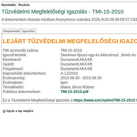
Nyomtatás
Bezárás
Tűzvédelmi Megfelelőségi Igazolás - TMI-15-2010
A dokumentum olvasás módban Anonymous számára 2026.AUG.09 06:09:57 CE
Alapadatok
Igazolás
LEJÁRT TŰZVÉDELMI MEGFELELŐSÉGI IGAZ
TMI azonosító száma:
TMI-15-2010
Igazolt termék:
Steelman típusú egy-és kétszárnyú , tömör és 
Kérelmező:
Dunamenti AKA Kft.
Gyártó:
Dunamenti AKA Kft.
Forgalmazó:
Dunamenti AKA Kft.
Kapcsolódó dokumentum:
A-12/2010
Érvényesség:
2010.08.30 - 2015.08.30
Érvénytelen:
Igen
Témafelelős:
Makai János Róbert
Publikus dokumentum:
TMI-15-2010.pdf
Ez a Tűzvédelmi Megfelelőségi Igazolás a
https://www.emi.hu/tmi/TMI-15-2010
h
Ugrás a lap tetejére