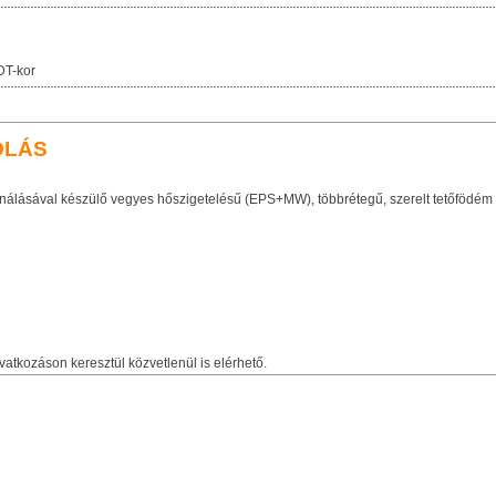
DT-kor
OLÁS
álásával készülő vegyes hőszigetelésű (EPS+MW), többrétegű, szerelt tetőfödém
vatkozáson keresztül közvetlenül is elérhető.