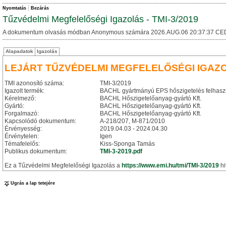
Nyomtatás
Bezárás
Tűzvédelmi Megfelelőségi Igazolás - TMI-3/2019
A dokumentum olvasás módban Anonymous számára 2026.AUG.06 20:37:37 CE
Alapadatok
Igazolás
LEJÁRT TŰZVÉDELMI MEGFELELŐSÉGI IGAZ
TMI azonosító száma:
TMI-3/2019
Igazolt termék:
BACHL gyártmányú EPS hőszigetelés felhaszn
Kérelmező:
BACHL Hőszigetelőanyag-gyártó Kft.
Gyártó:
BACHL Hőszigetelőanyag-gyártó Kft.
Forgalmazó:
BACHL Hőszigetelőanyag-gyártó Kft.
Kapcsolódó dokumentum:
A-218/207, M-871/2010
Érvényesség:
2019.04.03 - 2024.04.30
Érvénytelen:
Igen
Témafelelős:
Kiss-Sponga Tamás
Publikus dokumentum:
TMI-3-2019.pdf
Ez a Tűzvédelmi Megfelelőségi Igazolás a
https://www.emi.hu/tmi/TMI-3/2019
hi
Ugrás a lap tetejére