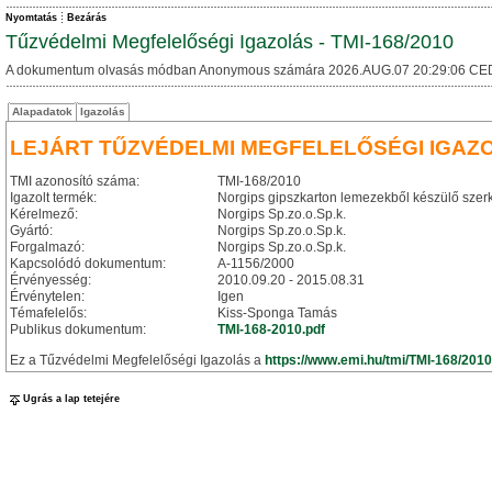
Nyomtatás
Bezárás
Tűzvédelmi Megfelelőségi Igazolás - TMI-168/2010
A dokumentum olvasás módban Anonymous számára 2026.AUG.07 20:29:06 CE
Alapadatok
Igazolás
LEJÁRT TŰZVÉDELMI MEGFELELŐSÉGI IGAZ
TMI azonosító száma:
TMI-168/2010
Igazolt termék:
Norgips gipszkarton lemezekből készülő szer
Kérelmező:
Norgips Sp.zo.o.Sp.k.
Gyártó:
Norgips Sp.zo.o.Sp.k.
Forgalmazó:
Norgips Sp.zo.o.Sp.k.
Kapcsolódó dokumentum:
A-1156/2000
Érvényesség:
2010.09.20 - 2015.08.31
Érvénytelen:
Igen
Témafelelős:
Kiss-Sponga Tamás
Publikus dokumentum:
TMI-168-2010.pdf
Ez a Tűzvédelmi Megfelelőségi Igazolás a
https://www.emi.hu/tmi/TMI-168/2010
Ugrás a lap tetejére