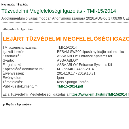
Nyomtatás
Bezárás
Tűzvédelmi Megfelelőségi Igazolás - TMI-15/2014
A dokumentum olvasás módban Anonymous számára 2026.AUG.06 17:08:09 CE
Alapadatok
Igazolás
LEJÁRT TŰZVÉDELMI MEGFELELŐSÉGI IGAZ
TMI azonosító száma:
TMI-15/2014
Igazolt termék:
BESAM SW300 típusú nyílóajtó automatika
Kérelmező:
ASSA ABLOY Entrance Systems Kft.
Gyártó:
ASSA ABLOY
Forgalmazó:
ASSA ABLOY Entrance Systems Kft.
Kapcsolódó dokumentum:
M1-7234K-04466-2014
Érvényesség:
2014.10.17 - 2019.10.31
Érvénytelen:
Igen
Témafelelős:
Kiss-Sponga Tamás
Publikus dokumentum:
TMI-15-2014.pdf
Ez a Tűzvédelmi Megfelelőségi Igazolás a
https://www.emi.hu/tmi/TMI-15/2014
h
Ugrás a lap tetejére