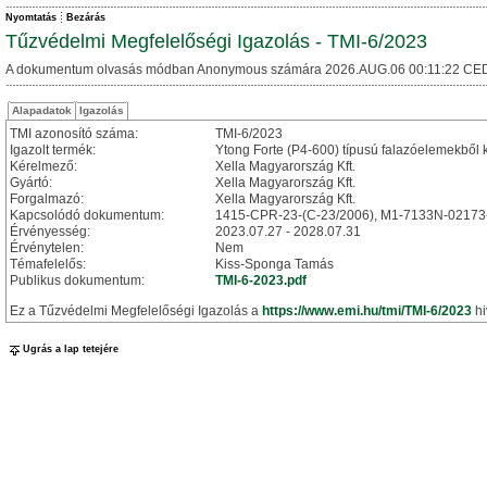
Nyomtatás
Bezárás
Tűzvédelmi Megfelelőségi Igazolás - TMI-6/2023
A dokumentum olvasás módban Anonymous számára 2026.AUG.06 00:11:22 CED
Alapadatok
Igazolás
TMI azonosító száma:
TMI-6/2023
Igazolt termék:
Ytong Forte (P4-600) típusú falazóelemekből 
Kérelmező:
Xella Magyarország Kft.
Gyártó:
Xella Magyarország Kft.
Forgalmazó:
Xella Magyarország Kft.
Kapcsolódó dokumentum:
1415-CPR-23-(C-23/2006), M1-7133N-02173
Érvényesség:
2023.07.27 - 2028.07.31
Érvénytelen:
Nem
Témafelelős:
Kiss-Sponga Tamás
Publikus dokumentum:
TMI-6-2023.pdf
Ez a Tűzvédelmi Megfelelőségi Igazolás a
https://www.emi.hu/tmi/TMI-6/2023
hi
Ugrás a lap tetejére