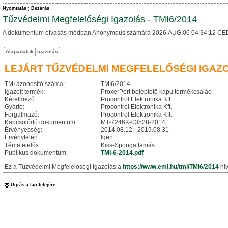
Nyomtatás
Bezárás
Tűzvédelmi Megfelelőségi Igazolás - TMI6/2014
A dokumentum olvasás módban Anonymous számára 2026.AUG.06 04:34:12 CE
Alapadatok
Igazolás
LEJÁRT TŰZVÉDELMI MEGFELELŐSÉGI IGAZ
TMI azonosító száma:
TMI6/2014
Igazolt termék:
ProxerPort beléptető kapu termékcsalád
Kérelmező:
Procontrol Elektronika Kft.
Gyártó:
Procontrol Elektronika Kft.
Forgalmazó:
Procontrol Elektronika Kft.
Kapcsolódó dokumentum:
MT-7246K-03528-2014
Érvényesség:
2014.08.12 - 2019.08.31
Érvénytelen:
Igen
Témafelelős:
Kiss-Sponga tamás
Publikus dokumentum:
TMI-6-2014.pdf
Ez a Tűzvédelmi Megfelelőségi Igazolás a
https://www.emi.hu/tmi/TMI6/2014
hiv
Ugrás a lap tetejére