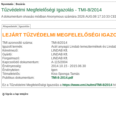
Nyomtatás
Bezárás
Tűzvédelmi Megfelelőségi Igazolás - TMI-8/2014
A dokumentum olvasás módban Anonymous számára 2026.AUG.08 17:10:33 CE
Alapadatok
Igazolás
LEJÁRT TŰZVÉDELMI MEGFELELŐSÉGI IGAZ
TMI azonosító száma:
TMI-8/2014
Igazolt termék:
Acél anyagú Lindab lemeztermékek és Lindab t
Kérelmező:
LINDAB Kft.
Gyártó:
LINDAB Kft.
Forgalmazó:
LINDAB Kft.
Kapcsolódó dokumentum:
A-115/2004
Érvényesség:
2014.10.15 - 2015.06.30
Érvénytelen:
Igen
Témafelelős:
Kiss-Sponga Tamás
Publikus dokumentum:
TMI-8-2014.pdf
Ez a Tűzvédelmi Megfelelőségi Igazolás a
https://www.emi.hu/tmi/TMI-8/2014
hi
Ugrás a lap tetejére