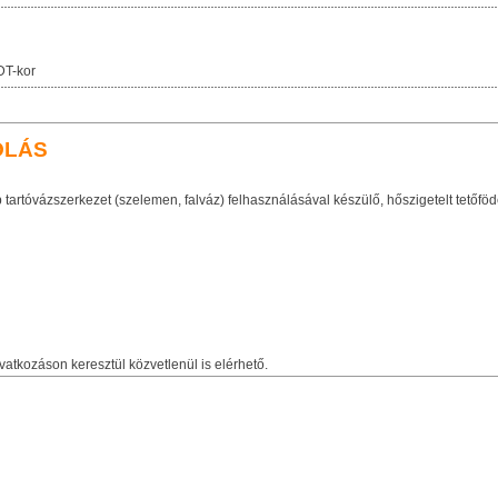
DT-kor
OLÁS
artóvázszerkezet (szelemen, falváz) felhasználásával készülő, hőszigetelt tetőföd
vatkozáson keresztül közvetlenül is elérhető.