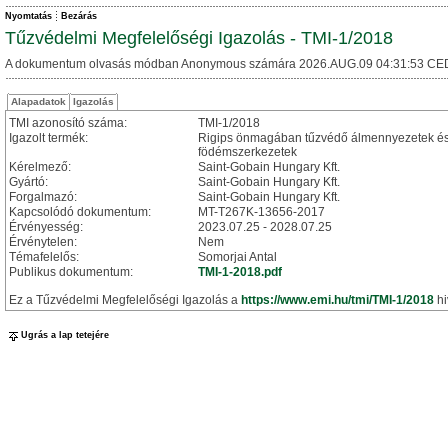
Nyomtatás
Bezárás
Tűzvédelmi Megfelelőségi Igazolás - TMI-1/2018
A dokumentum olvasás módban Anonymous számára 2026.AUG.09 04:31:53 CE
Alapadatok
Igazolás
TMI azonosító száma:
TMI-1/2018
Igazolt termék:
Rigips önmagában tűzvédő álmennyezetek és v
födémszerkezetek
Kérelmező:
Saint-Gobain Hungary Kft.
Gyártó:
Saint-Gobain Hungary Kft.
Forgalmazó:
Saint-Gobain Hungary Kft.
Kapcsolódó dokumentum:
MT-T267K-13656-2017
Érvényesség:
2023.07.25 - 2028.07.25
Érvénytelen:
Nem
Témafelelős:
Somorjai Antal
Publikus dokumentum:
TMI-1-2018.pdf
Ez a Tűzvédelmi Megfelelőségi Igazolás a
https://www.emi.hu/tmi/TMI-1/2018
hi
Ugrás a lap tetejére