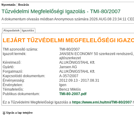
Nyomtatás
Bezárás
Tűzvédelmi Megfelelőségi Igazolás - TMI-80/2007
A dokumentum olvasás módban Anonymous számára 2026.AUG.08 23:34:11 CED
Alapadatok
Igazolás
LEJÁRT TŰZVÉDELMI MEGFELELŐSÉGI IGAZ
TMI azonosító száma:
TMI-80/2007
Igazolt termék:
JANSEN ECONOMY 50 szerkezeti rendszerű, acél 
ajtószerkezet
Kérelmező:
ALUKÖNIGSTAHL Kft.
Gyártó:
Jansen AG
Forgalmazó:
ALUKÖNIGSTAHL Kft.
Kapcsolódó dokumentum:
A-357/2007
Érvényesség:
2012.09.13 - 2017.08.31
Érvénytelen:
Igen
Témafelelős:
Bencz Miklós
Publikus dokumentum:
TMI-80-2007.pdf
Ez a Tűzvédelmi Megfelelőségi Igazolás a
https://www.emi.hu/tmi/TMI-80/2007
h
Ugrás a lap tetejére