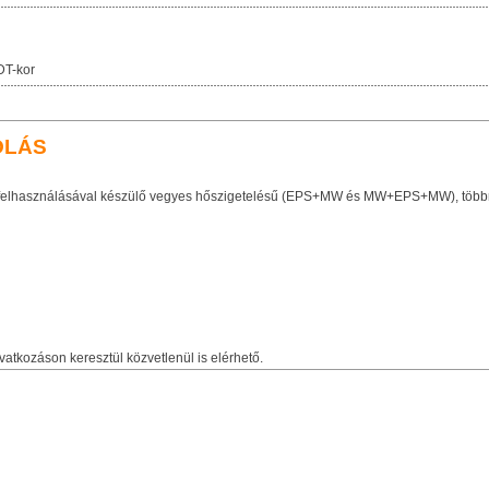
DT-kor
OLÁS
 felhasználásával készülő vegyes hőszigetelésű (EPS+MW és MW+EPS+MW), többrét
vatkozáson keresztül közvetlenül is elérhető.