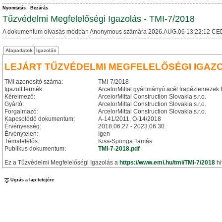
Nyomtatás
Bezárás
Tűzvédelmi Megfelelőségi Igazolás - TMI-7/2018
A dokumentum olvasás módban Anonymous számára 2026.AUG.06 13:22:12 CE
Alapadatok
Igazolás
LEJÁRT TŰZVÉDELMI MEGFELELŐSÉGI IGAZ
TMI azonosító száma:
TMI-7/2018
Igazolt termék:
ArcelorMittal gyártmányú acél trapézlemezek
Kérelmező:
ArcelorMittal Construction Slovakia s.r.o.
Gyártó:
ArcelorMittal Construction Slovakia s.r.o.
Forgalmazó:
ArcelorMittal Construction Slovakia s.r.o.
Kapcsolódó dokumentum:
A-141/2011, O-14/2018
Érvényesség:
2018.06.27 - 2023.06.30
Érvénytelen:
Igen
Témafelelős:
Kiss-Sponga Tamás
Publikus dokumentum:
TMI-7-2018.pdf
Ez a Tűzvédelmi Megfelelőségi Igazolás a
https://www.emi.hu/tmi/TMI-7/2018
hi
Ugrás a lap tetejére