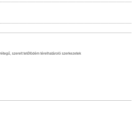
egű, szerelt tetőfödém térelhatároló szerkezetek