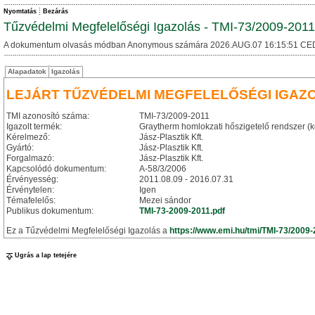
Nyomtatás
Bezárás
Tűzvédelmi Megfelelőségi Igazolás - TMI-73/2009-2011
A dokumentum olvasás módban Anonymous számára 2026.AUG.07 16:15:51 CE
Alapadatok
Igazolás
LEJÁRT TŰZVÉDELMI MEGFELELŐSÉGI IGAZ
TMI azonosító száma:
TMI-73/2009-2011
Igazolt termék:
Graytherm homlokzati hőszigetelő rendszer (
Kérelmező:
Jász-Plasztik Kft.
Gyártó:
Jász-Plasztik Kft.
Forgalmazó:
Jász-Plasztik Kft.
Kapcsolódó dokumentum:
A-58/3/2006
Érvényesség:
2011.08.09 - 2016.07.31
Érvénytelen:
Igen
Témafelelős:
Mezei sándor
Publikus dokumentum:
TMI-73-2009-2011.pdf
Ez a Tűzvédelmi Megfelelőségi Igazolás a
https://www.emi.hu/tmi/TMI-73/2009
Ugrás a lap tetejére