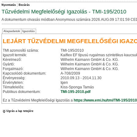
Nyomtatás
Bezárás
Tűzvédelmi Megfelelőségi Igazolás - TMI-195/2010
A dokumentum olvasás módban Anonymous számára 2026.AUG.09 17:01:59 CE
Alapadatok
Igazolás
LEJÁRT TŰZVÉDELMI MEGFELELŐSÉGI IGAZ
TMI azonosító száma:
TMI-195/2010
Igazolt termék:
Kaiflex EF típusú rugalmas szintetikus kaucsu
Kérelmező:
Wilhelm Kaimann GmbH & Co. KG.
Gyártó:
Wilhelm Kaimann GmbH & Co. KG.
Forgalmazó:
Wilhelm Kaimann GmbH & Co. KG.
Kapcsolódó dokumentum:
A-708/2009
Érvényesség:
2010.09.13 - 2014.11.30
Érvénytelen:
Igen
Témafelelős:
Kiss-Sponga Tamás
Publikus dokumentum:
TMI-195-2010.pdf
Ez a Tűzvédelmi Megfelelőségi Igazolás a
https://www.emi.hu/tmi/TMI-195/2010
Ugrás a lap tetejére