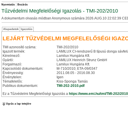
Nyomtatás
Bezárás
Tűzvédelmi Megfelelőségi Igazolás - TMI-202/2010
A dokumentum olvasás módban Anonymous számára 2026.AUG.10 22:02:39 CE
Alapadatok
Igazolás
LEJÁRT TŰZVÉDELMI MEGFELELŐSÉGI IGAZ
TMI azonosító száma:
TMI-202/2010
Igazolt termék:
LAMILUX CI-rendszerű B típusú donga sávfelül
Kérelmező:
Lamilux Hungária Kft.
Gyártó:
LAMILUX Heinrich Strunz GmbH
Forgalmazó:
Lamilux Hungária Kft.
Kapcsolódó dokumentum:
M-710/2010; ETA-09/0347
Érvényesség:
2011.08.05 - 2016.08.30
Érvénytelen:
Igen
Témafelelős:
Kiss-Sponga Tamás
Publikus dokumentum:
TMI-202-2010.pdf
Ez a Tűzvédelmi Megfelelőségi Igazolás a
https://www.emi.hu/tmi/TMI-202/2010
Ugrás a lap tetejére