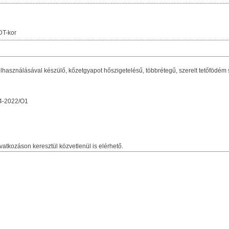
DT-kor
használásával készülő, kőzetgyapot hőszigetelésű, többrétegű, szerelt tetőfödém 
4-2022/O1
vatkozáson keresztül közvetlenül is elérhető.