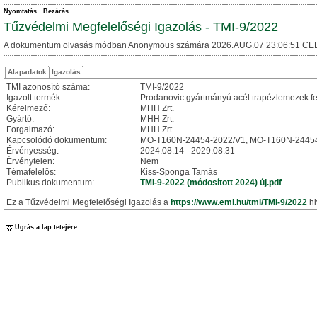
Nyomtatás
Bezárás
Tűzvédelmi Megfelelőségi Igazolás - TMI-9/2022
A dokumentum olvasás módban Anonymous számára 2026.AUG.07 23:06:51 CE
Alapadatok
Igazolás
TMI azonosító száma:
TMI-9/2022
Igazolt termék:
Prodanovic gyártmányú acél trapézlemezek fel
Kérelmező:
MHH Zrt.
Gyártó:
MHH Zrt.
Forgalmazó:
MHH Zrt.
Kapcsolódó dokumentum:
MO-T160N-24454-2022/V1, MO-T160N-2445
Érvényesség:
2024.08.14 - 2029.08.31
Érvénytelen:
Nem
Témafelelős:
Kiss-Sponga Tamás
Publikus dokumentum:
TMI-9-2022 (módosított 2024) új.pdf
Ez a Tűzvédelmi Megfelelőségi Igazolás a
https://www.emi.hu/tmi/TMI-9/2022
hi
Ugrás a lap tetejére