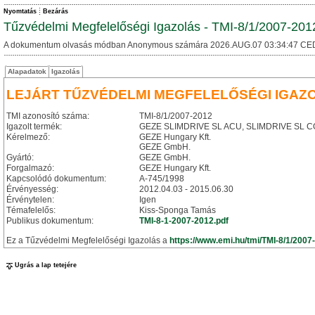
Nyomtatás
Bezárás
Tűzvédelmi Megfelelőségi Igazolás - TMI-8/1/2007-201
A dokumentum olvasás módban Anonymous számára 2026.AUG.07 03:34:47 CE
Alapadatok
Igazolás
LEJÁRT TŰZVÉDELMI MEGFELELŐSÉGI IGAZ
TMI azonosító száma:
TMI-8/1/2007-2012
Igazolt termék:
GEZE SLIMDRIVE SL ACU, SLIMDRIVE SL CO4
Kérelmező:
GEZE Hungary Kft.
GEZE GmbH.
Gyártó:
GEZE GmbH.
Forgalmazó:
GEZE Hungary Kft.
Kapcsolódó dokumentum:
A-745/1998
Érvényesség:
2012.04.03 - 2015.06.30
Érvénytelen:
Igen
Témafelelős:
Kiss-Sponga Tamás
Publikus dokumentum:
TMI-8-1-2007-2012.pdf
Ez a Tűzvédelmi Megfelelőségi Igazolás a
https://www.emi.hu/tmi/TMI-8/1/2007
Ugrás a lap tetejére