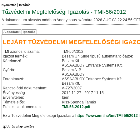
Nyomtatás
Bezárás
Tűzvédelmi Megfelelőségi Igazolás - TMI-56/2012
A dokumentum olvasás módban Anonymous számára 2026.AUG.08 22:24:56 CE
Alapadatok
Igazolás
LEJÁRT TŰZVÉDELMI MEGFELELŐSÉGI IGAZ
TMI azonosító száma:
TMI-56/2012
Igazolt termék:
Besam UniSlide típusú automata tolóajtók
Kérelmező:
Besam Kft.
ASSA ABLOY Entrance Systems Kft.
Gyártó:
Besam A. B.
ASSA ABLOY
Forgalmazó:
ASSA ABLOY Entrance Systems Kft.
Besam Kft.
Kapcsolódó dokumentum:
A-727/2007
Érvényesség:
2012.11.27 - 2017.11.15
Érvénytelen:
Igen
Témafelelős:
Kiss-Sponga Tamás
Publikus dokumentum:
TMI-56-2012.pdf
Ez a Tűzvédelmi Megfelelőségi Igazolás a
https://www.emi.hu/tmi/TMI-56/2012
h
Ugrás a lap tetejére