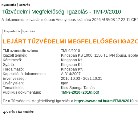
Nyomtatás
Bezárás
Tűzvédelmi Megfelelőségi Igazolás - TMI-9/2010
A dokumentum olvasás módban Anonymous számára 2026.AUG.08 17:22:11 CED
Alapadatok
Igazolás
LEJÁRT TŰZVÉDELMI MEGFELELŐSÉGI IGAZ
TMI azonosító száma:
TMI-9/2010
Igazolt termék:
Kingspan KS 1000, 1150 TL IPN típusú, isophe
Kérelmező:
Kingspan Kft.
Gyártó:
Kingspan Kft.
Forgalmazó:
Kingspan Kft.
Kapcsolódó dokumentum:
A-314/2007
Érvényesség:
2016.10.03 - 2021.10.31
Érvénytelen:
Igen
Témafelelős:
Kiss-Sponga Tamás
Publikus dokumentum:
TMI-9-2010 (2016).pdf
Ez a Tűzvédelmi Megfelelőségi Igazolás a
https://www.emi.hu/tmi/TMI-9/2010
hi
Ugrás a lap tetejére