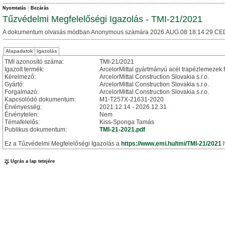
Nyomtatás
Bezárás
Tűzvédelmi Megfelelőségi Igazolás - TMI-21/2021
A dokumentum olvasás módban Anonymous számára 2026.AUG.08 18:14:29 CE
Alapadatok
Igazolás
TMI azonosító száma:
TMI-21/2021
Igazolt termék:
ArcelorMittal gyártmányú acél trapézlemezek f
Kérelmező:
ArcelorMittal Construction Slovakia s.r.o.
Gyártó:
ArcelorMittal Construction Slovakia s.r.o.
Forgalmazó:
ArcelorMittal Construction Slovakia s.r.o.
Kapcsolódó dokumentum:
M1-T257X-21631-2020
Érvényesség:
2021.12.14 - 2026.12.31
Érvénytelen:
Nem
Témafelelős:
Kiss-Sponga Tamás
Publikus dokumentum:
TMI-21-2021.pdf
Ez a Tűzvédelmi Megfelelőségi Igazolás a
https://www.emi.hu/tmi/TMI-21/2021
h
Ugrás a lap tetejére