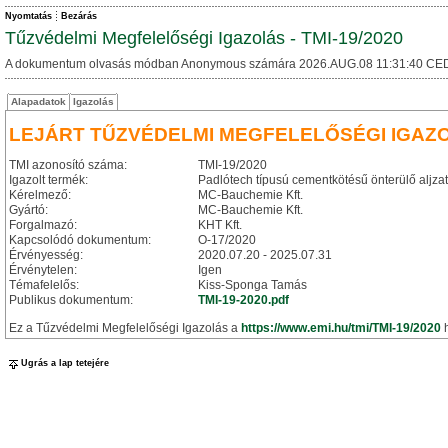
Nyomtatás
Bezárás
Tűzvédelmi Megfelelőségi Igazolás - TMI-19/2020
A dokumentum olvasás módban Anonymous számára 2026.AUG.08 11:31:40 CED
Alapadatok
Igazolás
LEJÁRT TŰZVÉDELMI MEGFELELŐSÉGI IGAZ
TMI azonosító száma:
TMI-19/2020
Igazolt termék:
Padlótech típusú cementkötésű önterülő aljzat
Kérelmező:
MC-Bauchemie Kft.
Gyártó:
MC-Bauchemie Kft.
Forgalmazó:
KHT Kft.
Kapcsolódó dokumentum:
O-17/2020
Érvényesség:
2020.07.20 - 2025.07.31
Érvénytelen:
Igen
Témafelelős:
Kiss-Sponga Tamás
Publikus dokumentum:
TMI-19-2020.pdf
Ez a Tűzvédelmi Megfelelőségi Igazolás a
https://www.emi.hu/tmi/TMI-19/2020
h
Ugrás a lap tetejére