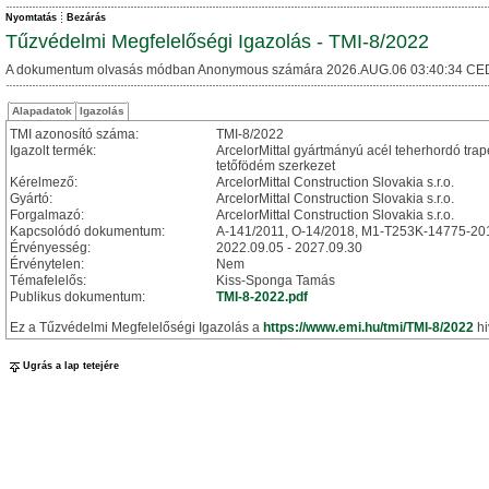
Nyomtatás
Bezárás
Tűzvédelmi Megfelelőségi Igazolás - TMI-8/2022
A dokumentum olvasás módban Anonymous számára 2026.AUG.06 03:40:34 CE
Alapadatok
Igazolás
TMI azonosító száma:
TMI-8/2022
Igazolt termék:
ArcelorMittal gyártmányú acél teherhordó tra
tetőfödém szerkezet
Kérelmező:
ArcelorMittal Construction Slovakia s.r.o.
Gyártó:
ArcelorMittal Construction Slovakia s.r.o.
Forgalmazó:
ArcelorMittal Construction Slovakia s.r.o.
Kapcsolódó dokumentum:
A-141/2011, O-14/2018, M1-T253K-14775-20
Érvényesség:
2022.09.05 - 2027.09.30
Érvénytelen:
Nem
Témafelelős:
Kiss-Sponga Tamás
Publikus dokumentum:
TMI-8-2022.pdf
Ez a Tűzvédelmi Megfelelőségi Igazolás a
https://www.emi.hu/tmi/TMI-8/2022
hi
Ugrás a lap tetejére