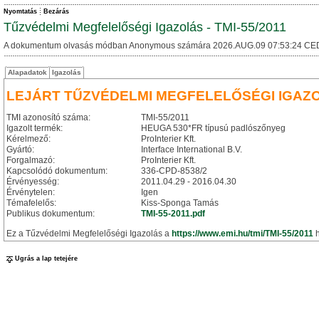
Nyomtatás
Bezárás
Tűzvédelmi Megfelelőségi Igazolás - TMI-55/2011
A dokumentum olvasás módban Anonymous számára 2026.AUG.09 07:53:24 CE
Alapadatok
Igazolás
LEJÁRT TŰZVÉDELMI MEGFELELŐSÉGI IGAZ
TMI azonosító száma:
TMI-55/2011
Igazolt termék:
HEUGA 530*FR típusú padlószőnyeg
Kérelmező:
ProInterier Kft.
Gyártó:
Interface International B.V.
Forgalmazó:
ProInterier Kft.
Kapcsolódó dokumentum:
336-CPD-8538/2
Érvényesség:
2011.04.29 - 2016.04.30
Érvénytelen:
Igen
Témafelelős:
Kiss-Sponga Tamás
Publikus dokumentum:
TMI-55-2011.pdf
Ez a Tűzvédelmi Megfelelőségi Igazolás a
https://www.emi.hu/tmi/TMI-55/2011
h
Ugrás a lap tetejére