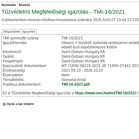
Nyomtatás
Bezárás
Tűzvédelmi Megfelelőségi Igazolás - TMI-16/2021
A dokumentum olvasás módban Anonymous számára 2026.AUG.07 10:44:13 CE
Alapadatok
Igazolás
TMI azonosító száma:
TMI-16/2021
Igazolt termék:
Glasroc F tűzvédő burkolati rendszerrel védet
védett acél trapézlemezes födém
Kérelmező:
Saint-Gobain Hungary Kft.
Gyártó:
Saint-Gobain Hungary Kft.
Forgalmazó:
Saint-Gobain Hungary Kft.
Kapcsolódó dokumentum:
MT-7185K-08119-2015, M'-7185K-07442-201
Érvényesség:
2021.09.10 - 2026.10.10
Érvénytelen:
Nem
Témafelelős:
Somorjai Antal
Publikus dokumentum:
TMI-16-2021.pdf
Ez a Tűzvédelmi Megfelelőségi Igazolás a
https://www.emi.hu/tmi/TMI-16/2021
h
Ugrás a lap tetejére