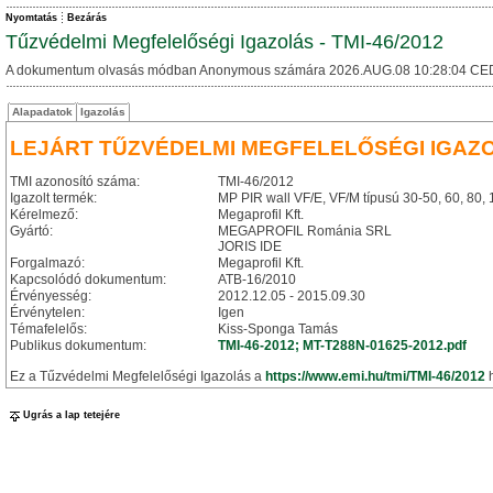
Nyomtatás
Bezárás
Tűzvédelmi Megfelelőségi Igazolás - TMI-46/2012
A dokumentum olvasás módban Anonymous számára 2026.AUG.08 10:28:04 CE
Alapadatok
Igazolás
LEJÁRT TŰZVÉDELMI MEGFELELŐSÉGI IGAZ
TMI azonosító száma:
TMI-46/2012
Igazolt termék:
MP PIR wall VF/E, VF/M típusú 30-50, 60, 80,
Kérelmező:
Megaprofil Kft.
Gyártó:
MEGAPROFIL Románia SRL
JORIS IDE
Forgalmazó:
Megaprofil Kft.
Kapcsolódó dokumentum:
ATB-16/2010
Érvényesség:
2012.12.05 - 2015.09.30
Érvénytelen:
Igen
Témafelelős:
Kiss-Sponga Tamás
Publikus dokumentum:
TMI-46-2012; MT-T288N-01625-2012.pdf
Ez a Tűzvédelmi Megfelelőségi Igazolás a
https://www.emi.hu/tmi/TMI-46/2012
h
Ugrás a lap tetejére