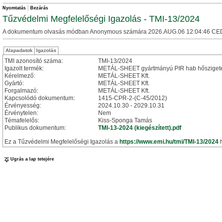
Nyomtatás
Bezárás
Tűzvédelmi Megfelelőségi Igazolás - TMI-13/2024
A dokumentum olvasás módban Anonymous számára 2026.AUG.06 12:04:46 CE
Alapadatok
Igazolás
TMI azonosító száma:
TMI-13/2024
Igazolt termék:
METÁL-SHEET gyártmányú PIR hab hőszigetelé
Kérelmező:
METÁL-SHEET Kft.
Gyártó:
METÁL-SHEET Kft.
Forgalmazó:
METÁL-SHEET Kft.
Kapcsolódó dokumentum:
1415-CPR-2-(C-45/2012)
Érvényesség:
2024.10.30 - 2029.10.31
Érvénytelen:
Nem
Témafelelős:
Kiss-Sponga Tamás
Publikus dokumentum:
TMI-13-2024 (kiegészített).pdf
Ez a Tűzvédelmi Megfelelőségi Igazolás a
https://www.emi.hu/tmi/TMI-13/2024
h
Ugrás a lap tetejére