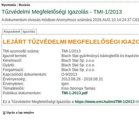
Nyomtatás
Bezárás
Tűzvédelmi Megfelelőségi Igazolás - TMI-1/2013
A dokumentum olvasás módban Anonymous számára 2026.AUG.10 14:24:37 CE
Alapadatok
Igazolás
LEJÁRT TŰZVÉDELMI MEGFELELŐSÉGI IGAZ
TMI azonosító száma:
TMI-1/2013
Igazolt termék:
Blach Stal gyártmányú bádogtetők és trapéz
Kérelmező:
Blach Stal Sp. z.o.o.
Gyártó:
Blach Stal Sp. z.o.o.
Forgalmazó:
Blach Stal Sp. z.o.o.
Kapcsolódó dokumentum:
O-9/2013
Érvényesség:
2013.08.26 - 2018.08.31
Érvénytelen:
Igen
Témafelelős:
Kiss-Sponga Tamás
Publikus dokumentum:
TMI-1-2013.pdf
Ez a Tűzvédelmi Megfelelőségi Igazolás a
https://www.emi.hu/tmi/TMI-1/2013
hi
Ugrás a lap tetejére